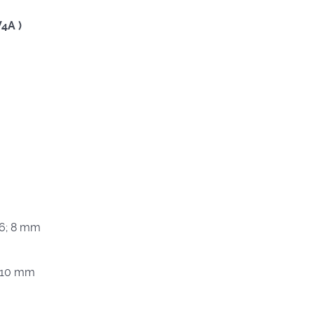
V4A )
5; 6; 8 mm
6; 10 mm