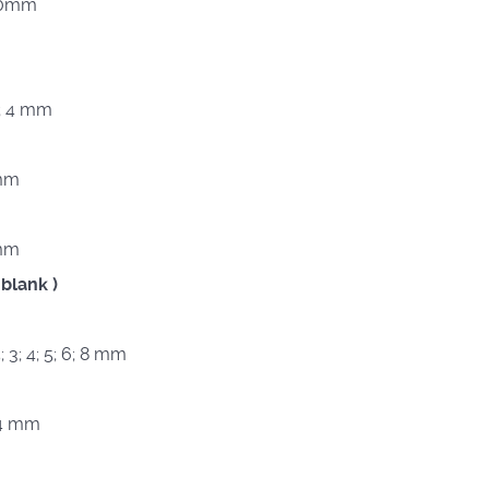
; 10mm
 3; 4 mm
 mm
 mm
 blank )
5; 3; 4; 5; 6; 8 mm
; 4 mm