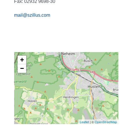
Fax: 02932 9698-30
mail@szillus.com
+
−
Leaflet
| ©
OpenStreetMap